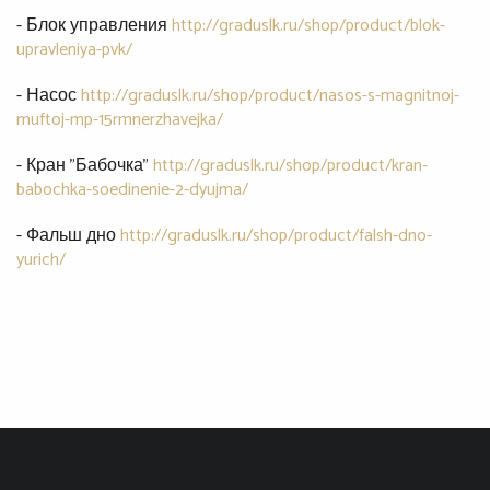
- Блок управления
http://graduslk.ru/shop/product/blok-
upravleniya-pvk/
- Насос
http://graduslk.ru/shop/product/nasos-s-magnitnoj-
muftoj-mp-15rmnerzhavejka/
- Кран "Бабочка"
http://graduslk.ru/shop/product/kran-
babochka-soedinenie-2-dyujma/
- Фальш дно
http://graduslk.ru/shop/product/falsh-dno-
yurich/