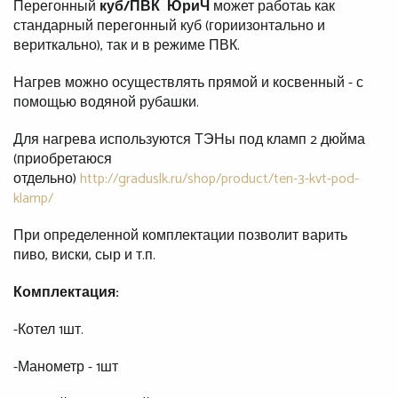
Перегонный
куб/ПВК
ЮриЧ
может работаь как
стандарный перегонный куб (гориизонтально и
вериткально), так и в режиме ПВК.
Нагрев можно осуществлять прямой и косвенный - с
помощью водяной рубашки.
Для нагрева используются ТЭНы под кламп 2 дюйма
(приобретаюся
отдельно)
http://graduslk.ru/shop/product/ten-3-kvt-pod-
klamp/
При определенной комплектации позволит варить
пиво, виски, сыр и т.п.
Комплектация:
-Котел 1шт.
-Манометр - 1шт