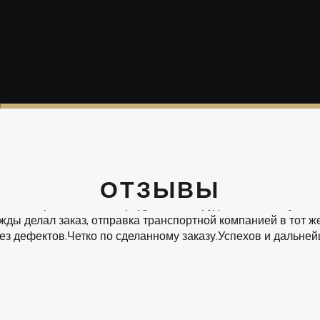
ОТЗЫВЫ
ть интернет магазин "Градус", его сотрудников за четкую,
жды делал заказ, отправка транспортной компанией в тот же
без дефектов.Четко по сделанному заказу.Успехов и дальне