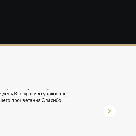
быструю работу.Отличную
 день.Все красиво упаковано.
йшего процветания.Спасибо